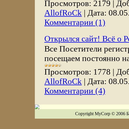
Просмотров:
2179
|
Доб
AllofRoCk
|
Дата:
08.05
Комментарии (1)
Открылся сайт! Всё о Р
Все Посетители регист
посещаем постоянно на
Просмотров:
1778
|
Доб
AllofRoCk
|
Дата:
08.05
Комментарии (4)
Copyright MyCorp © 2006
Б