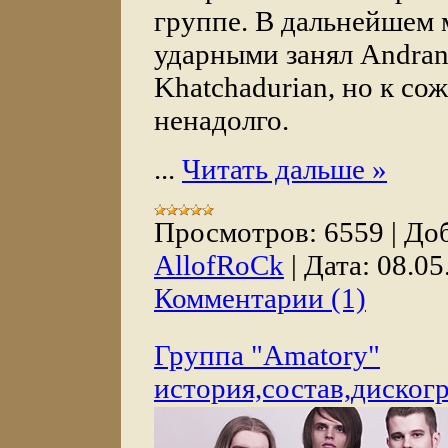
группе. В дальнейшем 
ударными занял Andran
Khatchadurian, но к с
ненадолго.
...
Читать дальше »
Просмотров:
6559
|
Доб
AllofRoCk
|
Дата:
08.05
Комментарии (1)
Группа "Amatory"
история,состав,диског