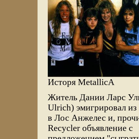
Исторя MetallicA
Житель Дании Ларс Уль
Ulrich) эмигрировал из
в Лос Анжелес и, прочи
Recycler объявление с
предложением "сыграт