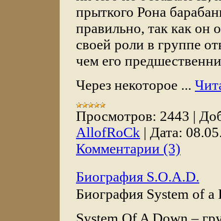
прыткого Рона бараба
правильно, так как он о
своей роли в группе от
чем его предшественни
Через некоторое
...
Чит
Просмотров:
2443
|
Доб
AllofRoCk
|
Дата:
08.05
Комментарии (3)
Биография S.O.A.D.
Биография System of a
System Of A Down – гру