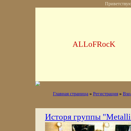
Приветству
ALLoFRocK
Главная страница
»
Регистрация
»
Вхо
Исторя группы "Metall