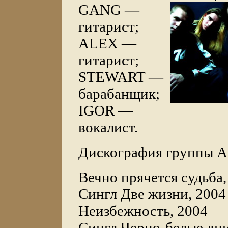
GANG —
гитарист;
ALEX —
гитарист;
STEWART —
барабанщик;
IGOR —
вокалист.
Дискография группы A
Вечно прячется судьба,
Сингл Две жизни, 2004
Неизбежность, 2004
Сингл Черно-белые дни