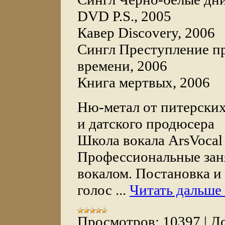
DVD P.S., 2005
Кавер Discovery, 2006
Сингл Преступление п
времени, 2006
Книга мертвых, 2006
Ню-метал от питерски
и датского продюсера
Школа вокала ArsVocal
Профессиональные зан
вокалом. Постановка и
голос
...
Читать дальше
Просмотров:
10397
|
До