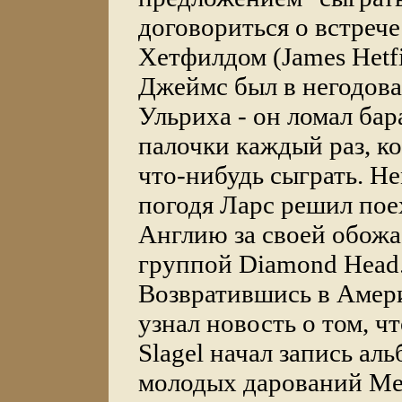
договориться о встреч
Хетфилдом (James Hetfi
Джеймс был в негодова
Ульриха - он ломал ба
палочки каждый раз, ко
что-нибудь сыграть. Н
погодя Ларс решил пое
Англию за своей обож
группой Diamond Head
Возвратившись в Амери
узнал новость о том, чт
Slagel начал запись ал
молодых дарований Met