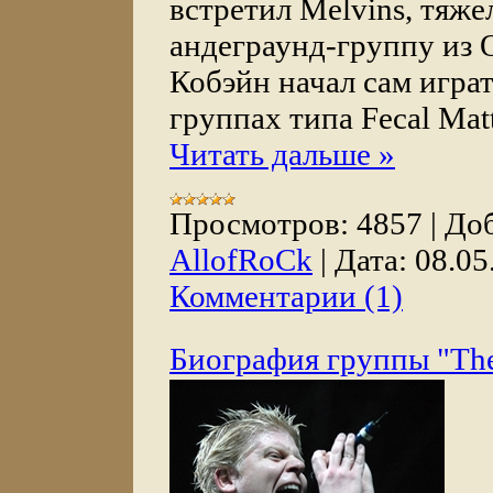
встретил Melvins, тяже
андеграунд-группу из 
Кобэйн начал сам играт
группах типа Fecal Matt
Читать дальше »
Просмотров:
4857
|
Доб
AllofRoCk
|
Дата:
08.05
Комментарии (1)
Биография группы "The