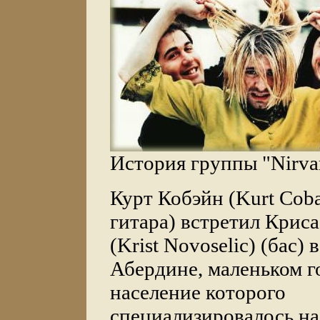
История группы "Nirva
Курт Кобэйн (Kurt Coba
гитара) встретил Крис
(Krist Novoselic) (бас) 
Абердине, маленьком г
население которого
специализировалось на