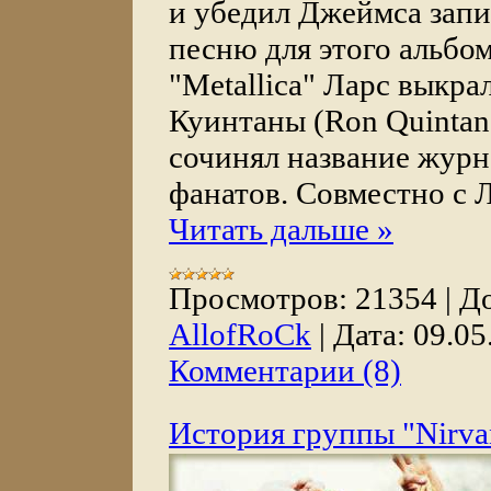
и убедил Джеймса запи
песню для этого альбом
"Metallica" Ларс выкра
Куинтаны (Ron Quintana
сочинял название журн
фанатов. Совместно с 
Читать дальше »
Просмотров:
21354
|
До
AllofRoCk
|
Дата:
09.05
Комментарии (8)
История группы "Nirva